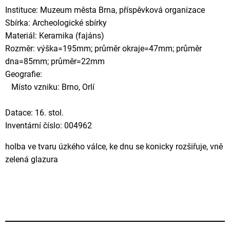
Instituce: Muzeum města Brna, příspěvková organizace
Sbírka: Archeologické sbírky
Materiál: Keramika (fajáns)
Rozměr: výška=195mm; průměr okraje=47mm; průměr
dna=85mm; průměr=22mm
Geografie:
Místo vzniku: Brno, Orlí
Datace: 16. stol.
Inventární číslo: 004962
holba ve tvaru úzkého válce, ke dnu se konicky rozšiřuje, vně
zelená glazura